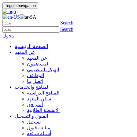
Toggle navigation
Search
Search
دخول
الصفحة الرئيسية
عن المعهد
عن المعهد
المساهمون
الهيكل التنظيمي
الوظائف
اتصل بنا
المناهج والخدمات
المناهج الدراسية
سكن المعهد
المرافق
الأنشطة الطلابية
القبول والتسجيل
تسجيل
متابعة قبول
أسئلة شائعة